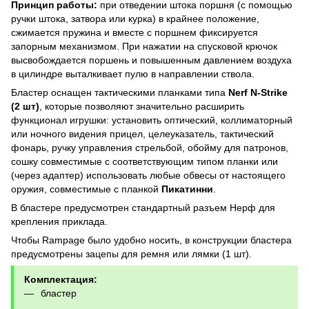
Принцип работы:
при отведении штока поршня (с помощью
ручки штока, затвора или курка) в крайнее положение,
сжимается пружина и вместе с поршнем фиксируется
запорным механизмом. При нажатии на спусковой крючок
высвобождается поршень и повышенным давлением воздуха
в цилиндре выталкивает пулю в направлении ствола.
Бластер оснащен тактическими планками типа
Nerf N-Strike
(2 шт)
, которые позволяют значительно расширить
функционал игрушки: установить оптический, коллиматорный
или ночного видения прицел, целеуказатель, тактический
фонарь, ручку управления стрельбой, обойму для патронов,
сошку совместимые с соответствующим типом планки или
(через адаптер) использовать любые обвесы от настоящего
оружия, совместимые с планкой
Пикатинни
.
В бластере предусмотрен стандартный разъем Нерф для
крепления приклада.
Чтобы Rampage было удобно носить, в конструкции бластера
предусмотрены зацепы для ремня или лямки (1 шт).
Комплектация:
бластер