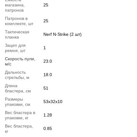
магазина,
25
патронов
Патронов в
25
комплекте, шт
Тактическая
Nerf N-Strike (2 шт)
планка
Зацеп для
1
ремня, шт
Скорость пули,
23.0
м/с
Дальность
18.0
стрельбы, м
Длина
51
бластера, см
Размеры
53x32x10
упаковки, см
Вес бластера в
1.28
упаковке, кг
Вес бластера,
0.85
кг