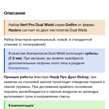
Описание
Набор
Nerf Pro Dual Wield
серии
Gelfire
от фирмы
Hasbro
состоит из двух пистолетов Dual Wield.
Набор бластеров оригинальный, новый, в стандартной
упаковке (с полиграфией).
В качестве боеприпасов Dual Wield использует
орбизы
(7,5 мм)
. При желании, вы можете приобрести
дополнительные патроны этого типа в разделе
Боеприпасы
.
Принцип работы
бластера
Нерф Про Дуал Вейлд:
при
нажатии на спусковой крючок происходит отведение поршня и
сжатие пружины. При достижении крайнего положения
поршень высвобождается и сжатым воздухом из цилиндра
выталкивает пулю в направлении ствола.
Комплектация: