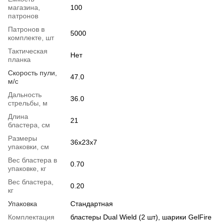
магазина,
100
патронов
Патронов в
5000
комплекте, шт
Тактическая
Нет
планка
Скорость пули,
47.0
м/с
Дальность
36.0
стрельбы, м
Длина
21
бластера, см
Размеры
36x23x7
упаковки, см
Вес бластера в
0.70
упаковке, кг
Вес бластера,
0.20
кг
Упаковка
Стандартная
Комплектация
бластеры Dual Wield (2 шт), шарики GelFire