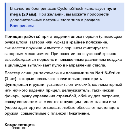
В качестве боеприпасов CycloneShock использует
пули
mega (20 мм)
. При желании, вы можете приобрести
дополнительные патроны этого типа в разделе
Боеприпасы
.
Принцип работы:
при отведении штока поршня (с помощью
ручки штока, затвора или курка) в крайнее положение,
сжимается пружина и вместе с поршнем фиксируется
запорным механизмом. При нажатии на спусковой крючок
высвобождается поршень и повышенным давлением воздуха
в цилиндре выталкивает пулю в направлении ствола.
Бластер оснащен тактическими планками типа
Nerf N-Strike
(1 шт)
, которые позволяют значительно расширить
функционал игрушки: установить оптический, коллиматорный
или ночного видения прицел, целеуказатель, тактический
фонарь, ручку управления стрельбой, обойму для патронов,
сошку совместимые с соответствующим типом планки или
(через адаптер) использовать любые обвесы от настоящего
оружия, совместимые с планкой
Пикатинни
.
Комплектация:
бластер