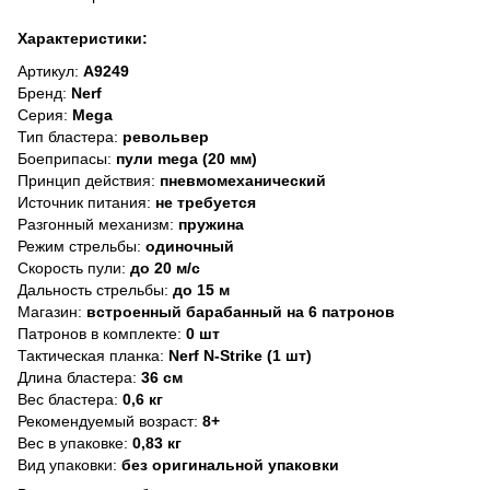
Характеристики:
Артикул:
A9249
Бренд:
Nerf
Серия:
Mega
Тип бластера:
револьвер
Боеприпасы:
пули mega (20 мм)
Принцип действия:
пневмомеханический
Источник питания:
не требуется
Разгонный механизм:
пружина
Режим стрельбы:
одиночный
Скорость пули:
до 20 м/с
Дальность стрельбы:
до 15 м
Магазин:
встроенный барабанный на 6 патронов
Патронов в комплекте:
0 шт
Тактическая планка:
Nerf N-Strike (1 шт)
Длина бластера:
36 см
Вес бластера:
0,6 кг
Рекомендуемый возраст:
8+
Вес в упаковке:
0,83 кг
Вид упаковки:
без оригинальной упаковки