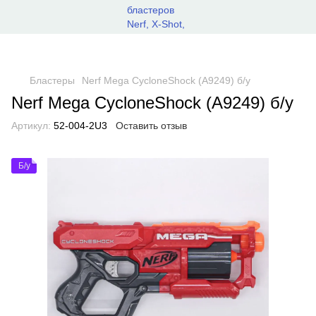
Бластеры
Nerf Mega CycloneShock (A9249) б/у
Nerf Mega CycloneShock (A9249) б/у
Артикул:
52-004-2U3
Оставить отзыв
Б/у