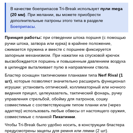
В качестве боеприпасов Tri-Break использует
пули mega
(20 мм)
. При желании, вы можете приобрести
дополнительные патроны этого типа в разделе
Боеприпасы
.
Принцип работы:
при отведении штока поршня (с помощью
ручки штока, затвора или курка) в крайнее положение,
сжимается пружина и вместе с поршнем фиксируется
запорным механизмом. При нажатии на спусковой крючок
высвобождается поршень и повышенным давлением воздуха
в цилиндре выталкивает пулю в направлении ствола.
Бластер оснащен тактическими планками типа
Nerf Rival (1
шт)
, которые позволяют значительно расширить функционал
игрушки: установить оптический, коллиматорный или ночного
видения прицел, целеуказатель, тактический фонарь, ручку
управления стрельбой, обойму для патронов, сошку
совместимые с соответствующим типом планки или (через
адаптер) использовать любые обвесы от настоящего оружия,
совместимые с планкой
Пикатинни
.
Чтобы Tri-Break было удобно носить, в конструкции бластера
предусмотрены зацепы для ремня или лямки (2 шт).