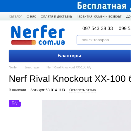
Перейти к основному контенту
Каталог
О нас
Оплата и доставка
Гарантия, обмен и возврат
До
097 543-38-33
099 5
Бластеры
Nerfer
Бластеры
Nerf Rival Knockout XX-100 б/у
Nerf Rival Knockout XX-100 
В наличии
Артикул: 53-014-1U3
Оставить отзыв
Б/у