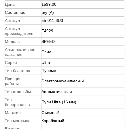
Цена
1599.00
Состояние
Б/у (A)
Артикул
55-011-8U3
Артикул
F4929
производителя
Модель
SPEED
Альтернативное
Спид
название
Серия
Ultra
Тип бластера
Пулемет
Принцип
Электромеханический
работы
Тип стрельбы
Автоматическая
Тип
Пули Ultra (16 мм)
боеприпасов
Магазин
Съемный
Тип магазина
Коробчатый
Емкость