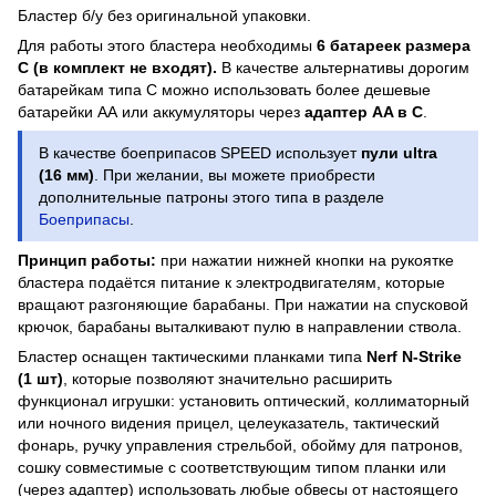
Бластер б/у без оригинальной упаковки.
Для работы этого бластера необходимы
6 батареек размера
C (в комплект не входят).
В качестве альтернативы дорогим
батарейкам типа C можно использовать более дешевые
батарейки АА или аккумуляторы через
адаптер AA в C
.
В качестве боеприпасов SPEED использует
пули ultra
(16 мм)
. При желании, вы можете приобрести
дополнительные патроны этого типа в разделе
Боеприпасы
.
Принцип работы:
при нажатии нижней кнопки на рукоятке
бластера подаётся питание к электродвигателям, которые
вращают разгоняющие барабаны. При нажатии на спусковой
крючок, барабаны выталкивают пулю в направлении ствола.
Бластер оснащен тактическими планками типа
Nerf N-Strike
(1 шт)
, которые позволяют значительно расширить
функционал игрушки: установить оптический, коллиматорный
или ночного видения прицел, целеуказатель, тактический
фонарь, ручку управления стрельбой, обойму для патронов,
сошку совместимые с соответствующим типом планки или
(через адаптер) использовать любые обвесы от настоящего