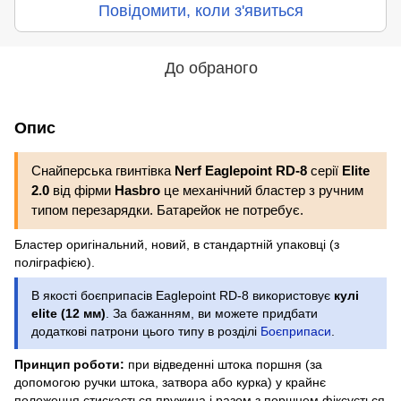
Повідомити, коли з'явиться
До обраного
Опис
Снайперська гвинтівка
Nerf Eaglepoint RD-8
серії
Elite
2.0
від фірми
Hasbro
це механічний бластер з ручним
типом перезарядки. Батарейок не потребує.
Бластер оригінальний, новий, в стандартній упаковці (з
поліграфією).
В якості боєприпасів Eaglepoint RD-8 використовує
кулі
elite (12 мм)
. За бажанням, ви можете придбати
додаткові патрони цього типу в розділі
Боєприпаси
.
Принцип роботи:
при відведенні штока поршня (за
допомогою ручки штока, затвора або курка) у крайнє
положення стискається пружина і разом з поршнем фіксується