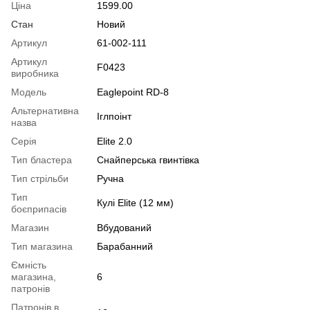
Ціна
1599.00
Стан
Новий
Артикул
61-002-111
Артикул
F0423
виробника
Модель
Eaglepoint RD-8
Альтернативна
Іглпоінт
назва
Серія
Elite 2.0
Тип бластера
Снайперська гвинтівка
Тип стрільби
Ручна
Тип
Кулі Elite (12 мм)
боєприпасів
Магазин
Вбудований
Тип магазина
Барабанний
Ємність
магазина,
6
патронів
Патронів в