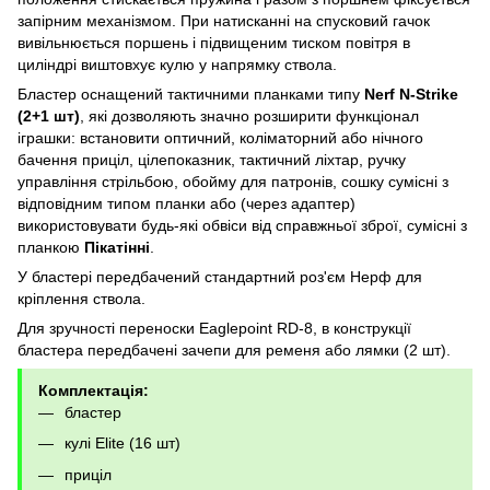
запірним механізмом. При натисканні на спусковий гачок
вивільнюється поршень і підвищеним тиском повітря в
циліндрі виштовхує кулю у напрямку ствола.
Бластер оснащений тактичними планками типу
Nerf N-Strike
(2+1 шт)
, які дозволяють значно розширити функціонал
іграшки: встановити оптичний, коліматорний або нічного
бачення приціл, цілепоказник, тактичний ліхтар, ручку
управління стрільбою, обойму для патронів, сошку сумісні з
відповідним типом планки або (через адаптер)
використовувати будь-які обвіси від справжньої зброї, сумісні з
планкою
Пікатінні
.
У бластері передбачений стандартний роз'єм Нерф для
кріплення ствола.
Для зручності переноски Eaglepoint RD-8, в конструкції
бластера передбачені зачепи для ременя або лямки (2 шт).
Комплектація:
бластер
кулі Elite (16 шт)
приціл