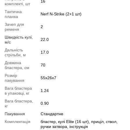
16
комплекті, шт
Тактична
Nerf N-Strike (2+1 шт)
планка
Зачеп для
2
ременя
Швидкість кулі,
22.0
м/с
Дальність
17.0
стрільби, м
Довжина
70
бластера, см
Розмір
55x26x7
пакування
Вага бластера
1.24
в упаковці, кг
Вага бластера,
0.90
кг
Пакування
Стандартне
Комплектація
бластер, кулі Elite (16 шт), приціл, ствол,
ручки затвора, інструкція