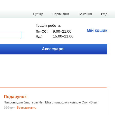
Порівняння
Рус
Укр
Бажання
Вхід
Графік роботи:
Мій кошик
Пн-Сб:
9:00–21:00
Нд:
15:00–21:00
Аксесуари
Подарунок
Патрони для бластерів Nerf Elite з пласкою кінцівкою Сині 40 шт
120 грн
Безкоштовно