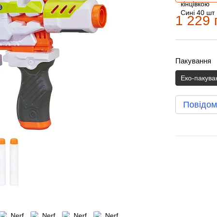
1 229 
Пакування
Еко-пакува
Повідом