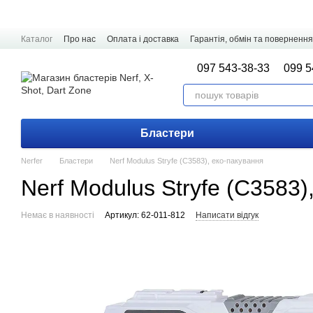
Перейти до основного контенту
Каталог
Про нас
Оплата і доставка
Гарантія, обмін та повернення
097 543-38-33
099 5
Бластери
Nerfer
Бластери
Nerf Modulus Stryfe (C3583), еко-пакування
Nerf Modulus Stryfe (C3583)
Немає в наявності
Артикул: 62-011-812
Написати відгук