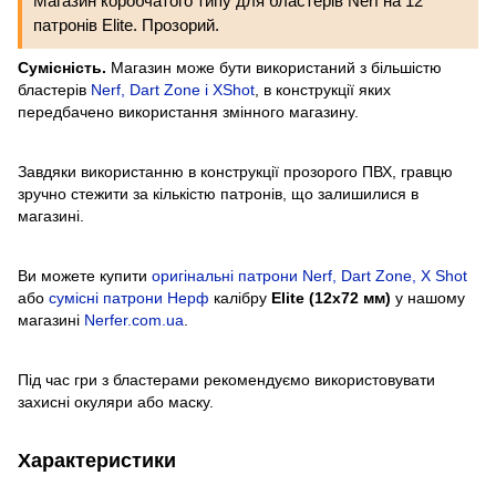
Магазин коробчатого типу для бластерів Nerf на 12
патронів Elite. Прозорий.
Сумісність.
Магазин може бути використаний з більшістю
бластерів
Nerf, Dart Zone і XShot
, в конструкції яких
передбачено використання змінного магазину.
Завдяки використанню в конструкції прозорого ПВХ, гравцю
зручно стежити за кількістю патронів, що залишилися в
магазині.
Ви можете купити
оригінальні патрони Nerf, Dart Zone, X Shot
або
сумісні патрони Нерф
калібру
Elite (12x72 мм)
у нашому
магазині
Nerfer.com.ua
.
Під час гри з бластерами рекомендуємо використовувати
захисні окуляри або маску.
Характеристики