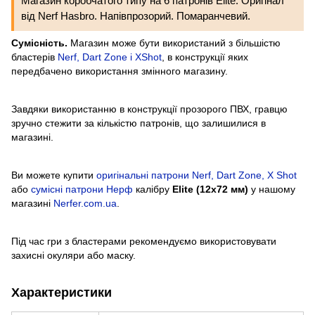
Магазин коробчатого типу на 6 патронів Elite. Оригінал
від Nerf Hasbro. Напівпрозорий. Помаранчевий.
Сумісність.
Магазин може бути використаний з більшістю
бластерів
Nerf, Dart Zone і XShot
, в конструкції яких
передбачено використання змінного магазину.
Завдяки використанню в конструкції прозорого ПВХ, гравцю
зручно стежити за кількістю патронів, що залишилися в
магазині.
Ви можете купити
оригінальні патрони Nerf, Dart Zone, X Shot
або
сумісні патрони Нерф
калібру
Elite (12x72 мм)
у нашому
магазині
Nerfer.com.ua
.
Під час гри з бластерами рекомендуємо використовувати
захисні окуляри або маску.
Характеристики